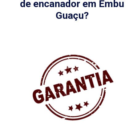
de encanador em Embu
Guaçu?