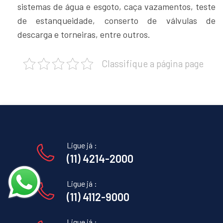
sistemas de água e esgoto, caça vazamentos, teste
de estanqueidade, conserto de válvulas de
descarga e torneiras, entre outros.
Classifique a página page
Ligue já :
(11) 4214-2000
Ligue já :
(11) 4112-9000
Ligue já :