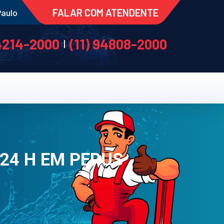
FALAR COM ATENDENTE
Paulo
 4214-2000
(11) 94808-2000
|
 24 H EM PERUS