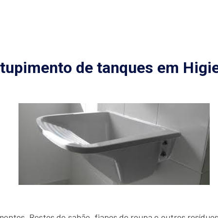
tupimento de tanques em Higie
ntos. Restos de sabão, fiapos de roupa e outros resíduo