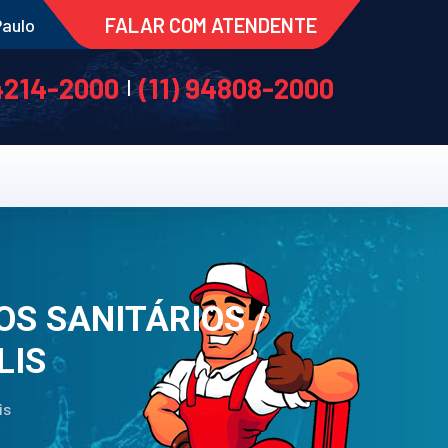
FALAR COM ATENDENTE
Paulo
 4214-2000
(11) 94808-2000
|
OS SANITÁRIOS /
LIS
is