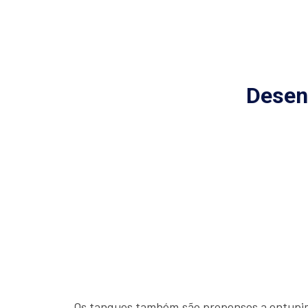
Desen
Os tanques também são propensos a entupime