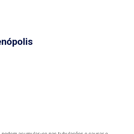
nópolis
s podem acumular-se nas tubulações e causar o