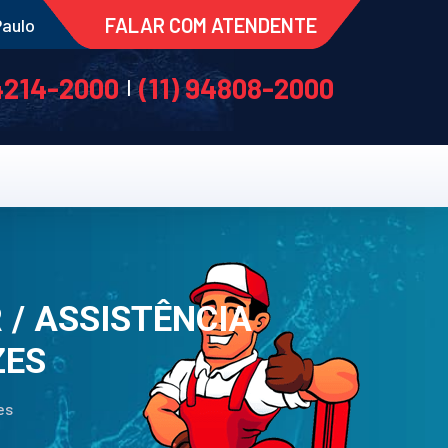
FALAR COM ATENDENTE
Paulo
 4214-2000
(11) 94808-2000
|
 / ASSISTÊNCIA
ZES
es